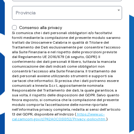
Provincia
Consenso alla privacy
Si comunica che i dati personali obbligatori e/o facoltativi
forniti mediante la compilazione del presente modulo saranno
trattati da Uniocamere Calabria in qualità di Titolare del
Trattamento dei Dati esclusivamente per consentire l’accesso
alla Suite Finanziaria e nel rispetto delle prescrizioni previste
dal Regolamento UE 2016/679 (di seguito, GDPR). Il
conferimento dei dati personali è libero, tuttavia la mancata
comunicazione dei dati indicati come obbligatori non
consentirà l’accesso alla Suite Finanziaria. Il trattamento dei
dati personali avviene utilizzando strumenti e supporti sia
cartacei che informatici. Si precisa che i dati potranno essere
comunicati a Innexta S.c.r.l., appositamente nominata
Responsabile del Trattamento dei dati, la quale garantisce, a
sua volta, il rispetto delle disposizioni del GDPR. Salvo quanto
finora esposto, si comunica che la compilazione del presente
modulo comporta l'accettazione delle norme riportate
nell’informativa privacy completa, redatta ai sensi dell’articolo
13 del GDPR, disponibile all’indirizzo (
https://www.uc-
cal.camcom.gov.it/P42A0C0S1352/Privacy-policy.htm
).